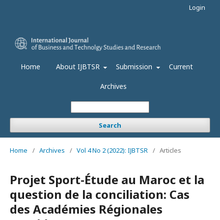
Login
Home
About IJBTSR
Submission
Current
Archives
Search
Home
/
Archives
/
Vol 4 No 2 (2022): IJBTSR
/
Articles
Projet Sport-Étude au Maroc et la
question de la conciliation: Cas
des Académies Régionales