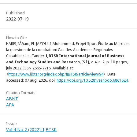
Published
2022-07-19
How to Cite
HARFI, IÃ§am; EL-JAZOULI, Mohammed. Projet Sport-Étude au Maroc et
la question de la conciliation: Cas des Académies Régionales
Casablanca et Tanger.
IJBTSR International Journal of Business
and Technology Studies and Research
, [S.l.], v. 4, n. 2, p. 10 pages,
july 2022. ISSN 2665-7716. Available at:
<
https://www.ijbtsr.org/index.php/IJBTSR/article/view/94
>. Date
accessed: 07 aug. 2026. doi:
https://doi.org/10.5281/zenodo.6861624
.
Citation Formats
ABNT
APA
Issue
Vol 4 No 2 (2022): IJBTSR