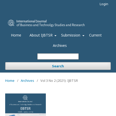
Login
Home
About IJBTSR
Submission
Current
Archives
Search
Home
/
Archives
/
Vol 3 No 2 (2021): IJBTSR